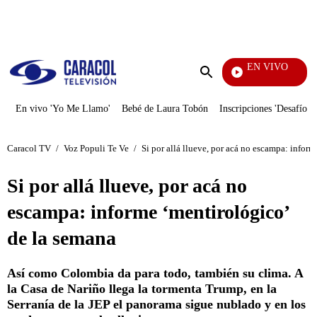
PUBLICIDAD
EN VIVO
Yo Me Llamo
Enviar
búsqueda
En vivo 'Yo Me Llamo'
Bebé de Laura Tobón
Inscripciones 'Desafío'
Caracol TV
/
Voz Populi Te Ve
/
Si por allá llueve, por acá no escampa: infor
Si por allá llueve, por acá no
escampa: informe ‘mentirológico’
de la semana
Así como Colombia da para todo, también su clima. A
la Casa de Nariño llega la tormenta Trump, en la
Serranía de la JEP el panorama sigue nublado y en los