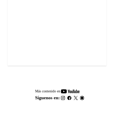
youtube-
Más contenido en
footer
instagram
facebook
twitter
google
Síguenos en: