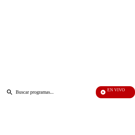
Entrada
EN VIVO
de
También Caerás
Enviar
búsqueda
búsqueda