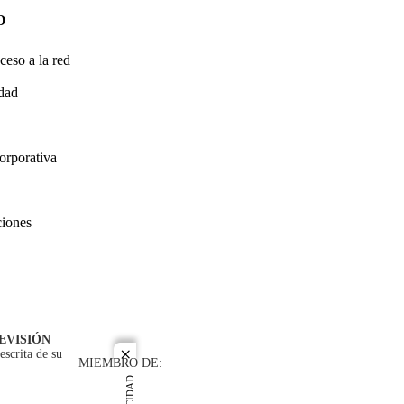
O
ceso a la red
idad
orporativa
ciones
EVISIÓN
escrita de su
close
MIEMBRO DE: