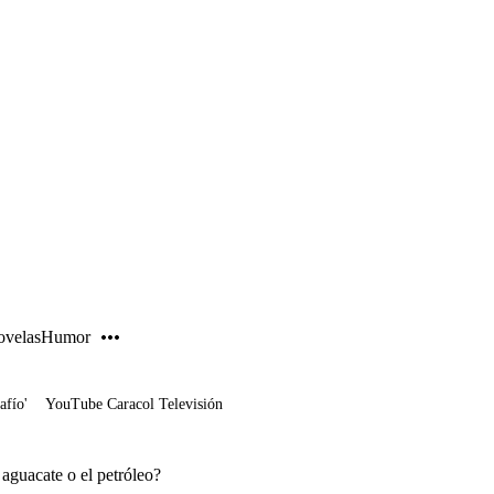
PUBLICIDAD
velas
Humor
afío'
YouTube Caracol Televisión
aguacate o el petróleo?