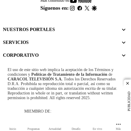
youtube-
Más contenido en
footer
instagram
facebook
twitter
google
Síguenos en:
NUESTROS PORTALES
SERVICIOS
CORPORATIVO
El uso de este sitio web implica la aceptación de los
Términos y
condiciones
y
Políticas de Tratamiento de la Información
de
CARACOL TELEVISIÓN S.A.
Todos los Derechos Reservados
D.R.A. Prohibida su reproducción total o parcial, así como su
cl
traducción a cualquier idioma sin autorización escrita de su titular.
Reproduction in whole or in part, or translation without written
PUBLICIDAD
permission is prohibited. All rights reserved 2025.
MIEMBRO DE:
Inicio
Programas
Actualidad
Desafío
En vivo
Más