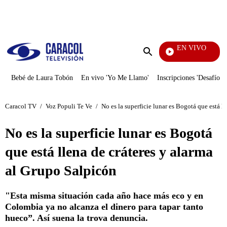
PUBLICIDAD
EN VIVO
Noticias Caracol
Enviar
búsqueda
Bebé de Laura Tobón
En vivo 'Yo Me Llamo'
Inscripciones 'Desafío'
Caracol TV
/
Voz Populi Te Ve
/
No es la superficie lunar es Bogotá que está l
No es la superficie lunar es Bogotá
que está llena de cráteres y alarma
al Grupo Salpicón
"Esta misma situación cada año hace más eco y en
Colombia ya no alcanza el dinero para tapar tanto
hueco”. Así suena la trova denuncia.