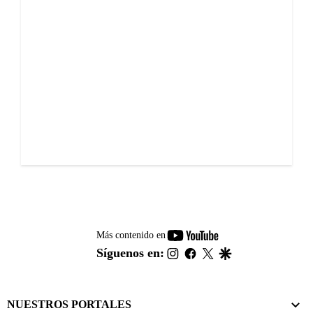
youtube-
Más contenido en
footer
instagram
facebook
twitter
google
Síguenos en:
NUESTROS PORTALES