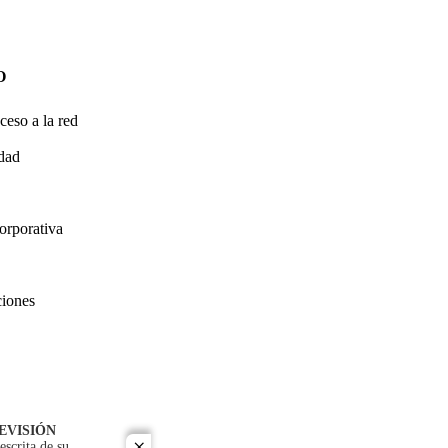
O
ceso a la red
idad
orporativa
ciones
EVISIÓN
escrita de su