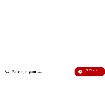
Entrada
EN VIVO
de
Vecinos
Enviar
búsqueda
búsqueda