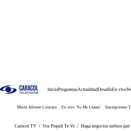
Inicio
Programas
Actualidad
Desafío
En vivo
No
Murió Alfonso Lizarazo
En vivo 'Yo Me Llamo'
Inscripciones '
Juegos
Caracol TV
/
Voz Populi Te Ve
/
Haga negocios turbios que 