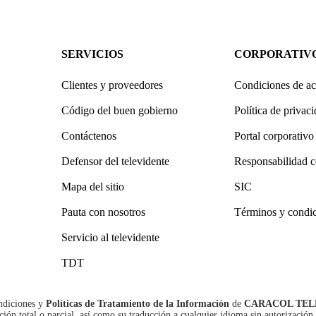
SERVICIOS
CORPORATIV
Clientes y proveedores
Condiciones de ac
Código del buen gobierno
Política de privac
Contáctenos
Portal corporativo
Defensor del televidente
Responsabilidad c
Mapa del sitio
SIC
Pauta con nosotros
Términos y condi
Servicio al televidente
TDT
ndiciones
y
Políticas de Tratamiento de la Información
de
CARACOL TEL
n total o parcial, así como su traducción a cualquier idioma sin autorización 