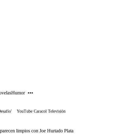
PUBLICIDAD
velas
Humor
Desafío'
YouTube Caracol Televisión
parecen limpios con Joe Hurtado Plata