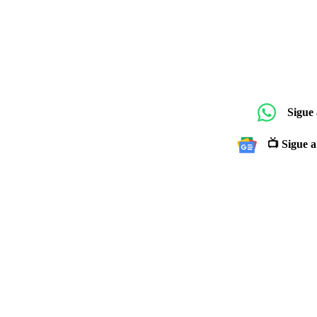
Sigue
📺 Sigue a