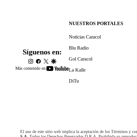
NUESTROS PORTALES
Noticias Caracol
Blu Radio
Síguenos en:
Gol Caracol
instagram
facebook
twitter
google
youtube-
Más contenido en
La Kalle
footer
DiTu
El uso de este sitio web implica la aceptación de los
Términos y co
S.A.
Todos los Derechos Reservados D.R.A. Prohibida su reproducció