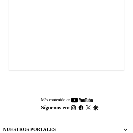
youtube-
Más contenido en
footer
instagram
facebook
twitter
google
Síguenos en:
NUESTROS PORTALES