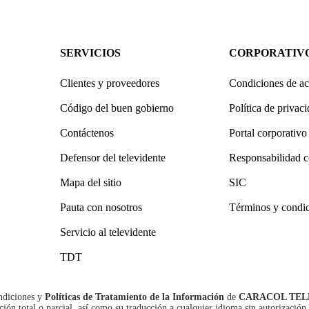
SERVICIOS
CORPORATIV
Clientes y proveedores
Condiciones de ac
Código del buen gobierno
Política de privac
Contáctenos
Portal corporativo
Defensor del televidente
Responsabilidad c
Mapa del sitio
SIC
Pauta con nosotros
Términos y condi
Servicio al televidente
TDT
ndiciones
y
Políticas de Tratamiento de la Información
de
CARACOL TEL
n total o parcial, así como su traducción a cualquier idioma sin autorización 