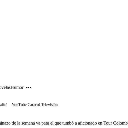
PUBLICIDAD
velas
Humor
afío'
YouTube Caracol Televisión
ainazo de la semana va para el que tumbó a aficionado en Tour Colomb