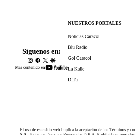
NUESTROS PORTALES
Noticias Caracol
Blu Radio
Síguenos en:
Gol Caracol
instagram
facebook
twitter
google
youtube-
Más contenido en
La Kalle
footer
DiTu
El uso de este sitio web implica la aceptación de los
Términos y co
S.A.
Todos los Derechos Reservados D.R.A. Prohibida su reproducció