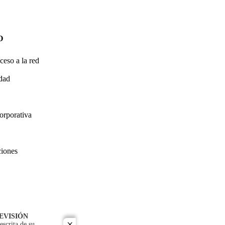
O
ceso a la red
idad
orporativa
ciones
EVISIÓN
escrita de su