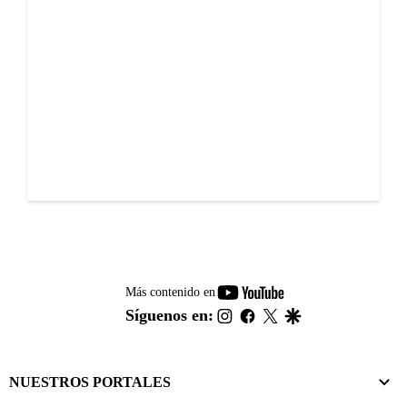
youtube-
Más contenido en
footer
instagram
facebook
twitter
google
Síguenos en:
NUESTROS PORTALES