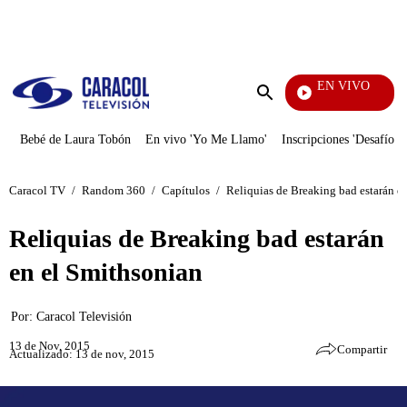
PUBLICIDAD
EN VIVO
EFÉ
Enviar
búsqueda
Bebé de Laura Tobón
En vivo 'Yo Me Llamo'
Inscripciones 'Desafío'
Caracol TV
/
Random 360
/
Capítulos
/
Reliquias de Breaking bad estarán e
Reliquias de Breaking bad estarán
en el Smithsonian
Por:
Caracol Televisión
13 de Nov, 2015
Compartir
Actualizado: 13 de nov, 2015