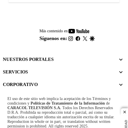
youtube-
Más contenido en
footer
instagram
facebook
twitter
google
Síguenos en:
NUESTROS PORTALES
SERVICIOS
CORPORATIVO
El uso de este sitio web implica la aceptación de los
Términos y
condiciones
y
Políticas de Tratamiento de la Información
de
CARACOL TELEVISIÓN S.A.
Todos los Derechos Reservados
D.R.A. Prohibida su reproducción total o parcial, así como su
cl
traducción a cualquier idioma sin autorización escrita de su titular.
Reproduction in whole or in part, or translation without written
permission is prohibited. All rights reserved 2025.