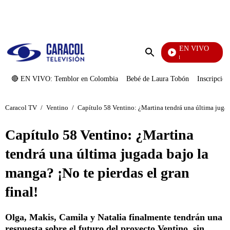
PUBLICIDAD
EN VIVO
Noticias Caracol
Enviar
búsqueda
🔴 EN VIVO: Temblor en Colombia
Bebé de Laura Tobón
Inscripcion
Caracol TV
/
Ventino
/
Capítulo 58 Ventino: ¿Martina tendrá una última jugada
Capítulo 58 Ventino: ¿Martina
tendrá una última jugada bajo la
manga? ¡No te pierdas el gran
final!
Olga, Makis, Camila y Natalia finalmente tendrán una
respuesta sobre el futuro del proyecto Ventino, sin