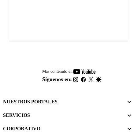
youtube-
Más contenido en
footer
instagram
facebook
twitter
google
Síguenos en:
NUESTROS PORTALES
SERVICIOS
CORPORATIVO