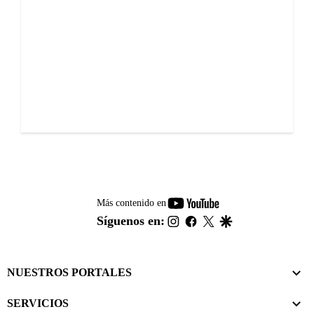
youtube-
Más contenido en
footer
instagram
facebook
twitter
google
Síguenos en:
NUESTROS PORTALES
SERVICIOS