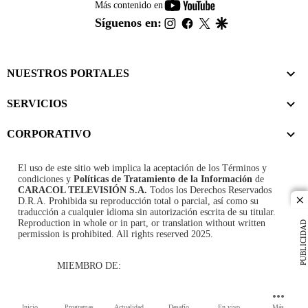
youtube-
Más contenido en
footer
instagram
facebook
twitter
google
Síguenos en:
NUESTROS PORTALES
SERVICIOS
CORPORATIVO
El uso de este sitio web implica la aceptación de los
Términos y
condiciones
y
Políticas de Tratamiento de la Información
de
CARACOL TELEVISIÓN S.A.
Todos los Derechos Reservados
D.R.A. Prohibida su reproducción total o parcial, así como su
cl
traducción a cualquier idioma sin autorización escrita de su titular.
Reproduction in whole or in part, or translation without written
PUBLICIDAD
permission is prohibited. All rights reserved 2025.
MIEMBRO DE:
Inicio
Programas
Actualidad
Desafío
En vivo
Más