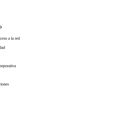
O
ceso a la red
idad
orporativa
ciones