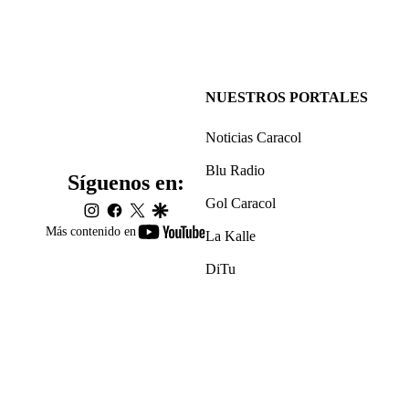
NUESTROS PORTALES
Noticias Caracol
Blu Radio
Síguenos en:
Gol Caracol
instagram
facebook
twitter
google
youtube-
Más contenido en
La Kalle
footer
DiTu