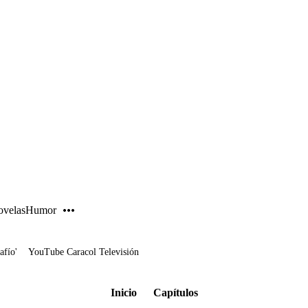
PUBLICIDAD
velas
Humor
afío'
YouTube Caracol Televisión
Inicio
Capítulos