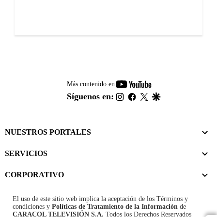
youtube-
Más contenido en
footer
instagram
facebook
twitter
google
Síguenos en:
NUESTROS PORTALES
SERVICIOS
CORPORATIVO
El uso de este sitio web implica la aceptación de los
Términos y
condiciones
y
Políticas de Tratamiento de la Información
de
CARACOL TELEVISIÓN S.A.
Todos los Derechos Reservados