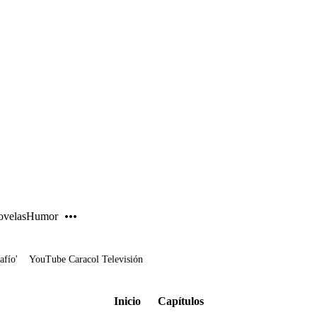
PUBLICIDAD
velas
Humor
afío'
YouTube Caracol Televisión
Inicio
Capítulos