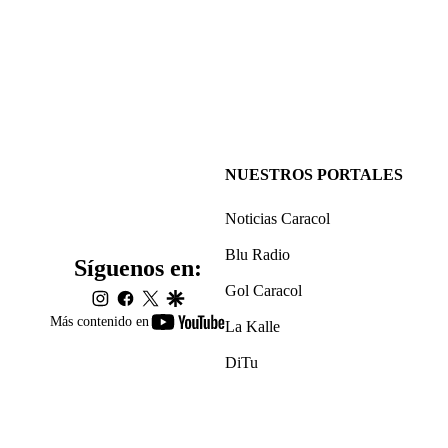
NUESTROS PORTALES
Noticias Caracol
Blu Radio
Síguenos en:
Gol Caracol
instagram
facebook
twitter
google
youtube-
Más contenido en
La Kalle
footer
DiTu