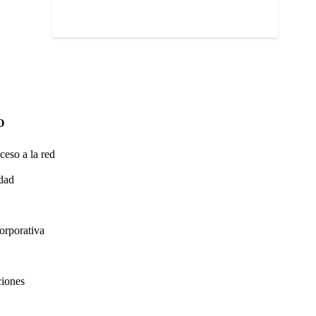
O
ceso a la red
idad
orporativa
ciones