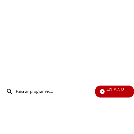
Entrada
EN VIVO
de
EFÉ
Enviar
búsqueda
búsqueda