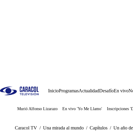
Inicio
Programas
Actualidad
Desafío
En vivo
No
Murió Alfonso Lizarazo
En vivo 'Yo Me Llamo'
Inscripciones '
Juegos
Caracol TV
/
Una mirada al mundo
/
Capítulos
/
Un año de