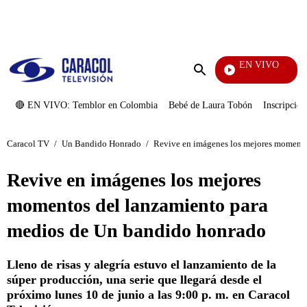
PUBLICIDAD
EN VIVO
Noticia
Enviar
búsqueda
🔴 EN VIVO: Temblor en Colombia
Bebé de Laura Tobón
Inscripcion
Caracol TV
/
Un Bandido Honrado
/
Revive en imágenes los mejores momento
Revive en imágenes los mejores
momentos del lanzamiento para
medios de Un bandido honrado
Lleno de risas y alegría estuvo el lanzamiento de la
súper producción, una serie que llegará desde el
próximo lunes 10 de junio a las 9:00 p. m. en Caracol