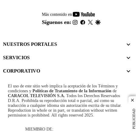
youtube-
Más contenido en
footer
instagram
facebook
twitter
google
Síguenos en:
NUESTROS PORTALES
SERVICIOS
CORPORATIVO
El uso de este sitio web implica la aceptación de los
Términos y
condiciones
y
Políticas de Tratamiento de la Información
de
CARACOL TELEVISIÓN S.A.
Todos los Derechos Reservados
D.R.A. Prohibida su reproducción total o parcial, así como su
cl
traducción a cualquier idioma sin autorización escrita de su titular.
Reproduction in whole or in part, or translation without written
PUBLICIDAD
permission is prohibited. All rights reserved 2025.
MIEMBRO DE: