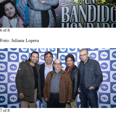
6
of
8
Foto: Juliana Lopera
7
of
8