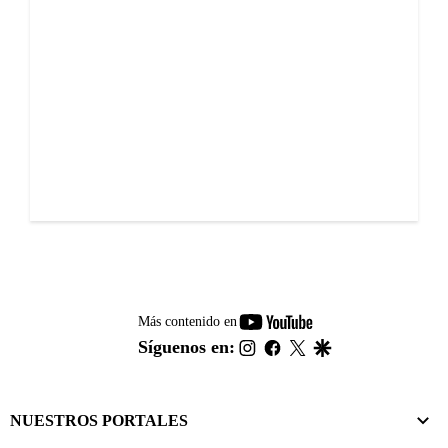
youtube-
Más contenido en
footer
instagram
facebook
twitter
google
Síguenos en:
NUESTROS PORTALES