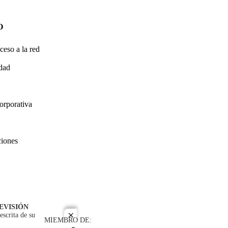
O
ceso a la red
idad
orporativa
ciones
EVISIÓN
escrita de su
close
MIEMBRO DE: