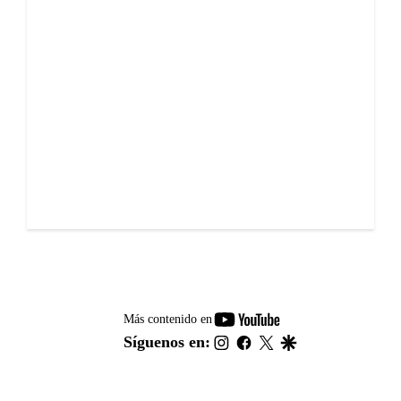
youtube-
Más contenido en
footer
instagram
facebook
twitter
google
Síguenos en: