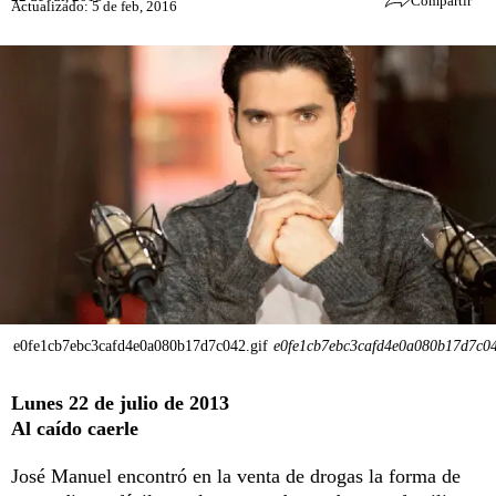
Compartir
Actualizado: 5 de feb, 2016
e0fe1cb7ebc3cafd4e0a080b17d7c042.gif
e0fe1cb7ebc3cafd4e0a080b17d7c04
Lunes 22 de julio de 2013
Al caído caerle
José Manuel encontró en la venta de drogas la forma de