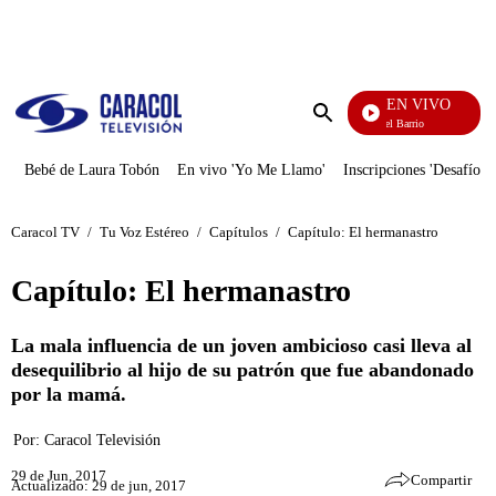
PUBLICIDAD
EN VIVO
María La Del Barrio
Enviar
búsqueda
Bebé de Laura Tobón
En vivo 'Yo Me Llamo'
Inscripciones 'Desafío'
Caracol TV
/
Tu Voz Estéreo
/
Capítulos
/
Capítulo: El hermanastro
Capítulo: El hermanastro
La mala influencia de un joven ambicioso casi lleva al
desequilibrio al hijo de su patrón que fue abandonado
por la mamá.
Por:
Caracol Televisión
29 de Jun, 2017
Compartir
Actualizado: 29 de jun, 2017