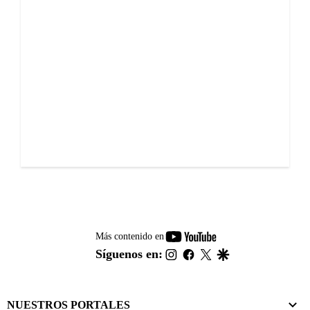
youtube-
Más contenido en
footer
instagram
facebook
twitter
google
Síguenos en:
NUESTROS PORTALES