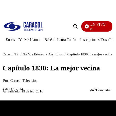
PUBLICIDAD
EN VIVO
Pura Diversión
Enviar
búsqueda
En vivo 'Yo Me Llamo'
Bebé de Laura Tobón
Inscripciones 'Desafío'
Caracol TV
/
Tu Voz Estéreo
/
Capítulos
/
Capítulo 1830: La mejor vecina
Capítulo 1830: La mejor vecina
Por:
Caracol Televisión
4 de Dic, 2014
Compartir
Actualizado: 19 de feb, 2016