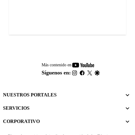
youtube-
Más contenido en
footer
instagram
facebook
twitter
google
Síguenos en:
NUESTROS PORTALES
SERVICIOS
CORPORATIVO