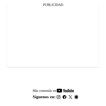
PUBLICIDAD
youtube-
Más contenido en
footer
instagram
facebook
twitter
google
Síguenos en: