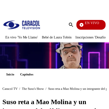
PUBLICIDAD
EN VIVO
Doble Vía
Enviar
búsqueda
En vivo 'Yo Me Llamo'
Bebé de Laura Tobón
Inscripciones 'Desafío'
Inicio
Capítulos
Caracol TV
/
The Suso's Show
/
Suso reta a Mao Molina y un integrante del pú
Suso reta a Mao Molina y un