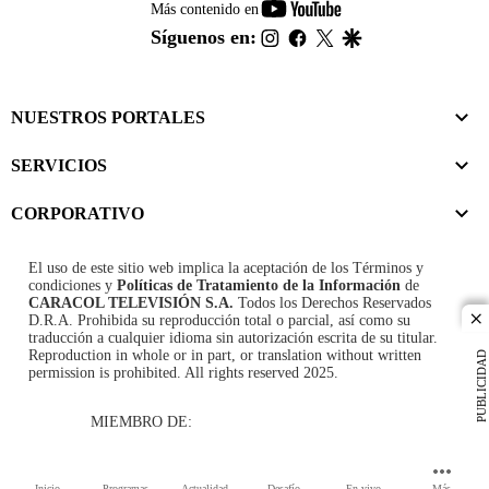
youtube-
Más contenido en
footer
instagram
facebook
twitter
google
Síguenos en:
NUESTROS PORTALES
SERVICIOS
CORPORATIVO
El uso de este sitio web implica la aceptación de los
Términos y
condiciones
y
Políticas de Tratamiento de la Información
de
CARACOL TELEVISIÓN S.A.
Todos los Derechos Reservados
D.R.A. Prohibida su reproducción total o parcial, así como su
cl
traducción a cualquier idioma sin autorización escrita de su titular.
Reproduction in whole or in part, or translation without written
PUBLICIDAD
permission is prohibited. All rights reserved 2025.
MIEMBRO DE:
Inicio
Programas
Actualidad
Desafío
En vivo
Más