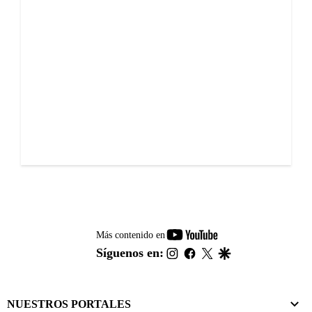
youtube-
Más contenido en
footer
instagram
facebook
twitter
google
Síguenos en:
NUESTROS PORTALES