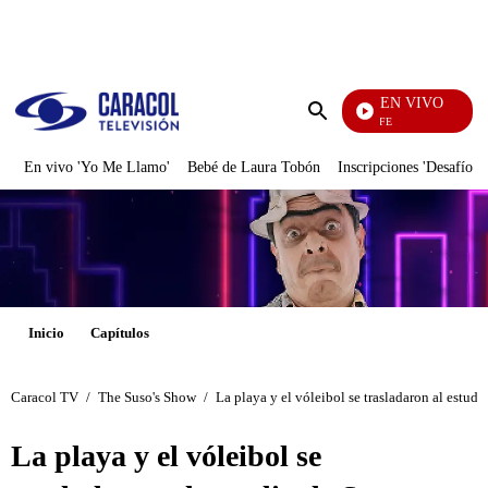
PUBLICIDAD
EN VIVO
EFÉ
Enviar
búsqueda
En vivo 'Yo Me Llamo'
Bebé de Laura Tobón
Inscripciones 'Desafío'
Inicio
Capítulos
Caracol TV
/
The Suso's Show
/
La playa y el vóleibol se trasladaron al estud
La playa y el vóleibol se