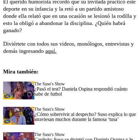
El querido humorista recordó que su invitada practicó este
deporte en su infancia y la retó a un partido amistoso
donde ella relató que en una ocasión se lesionó la rodilla y
esto la obligó a abandonar la disciplina. ¿Quién habrá
ganado?
Diviértete con todos sus videos, monólogos, entrevistas y
demás ingresando
aquí.
Mira también:
The Suso's Show
¿Pasó el test? Daniela Ospina respondió cuánto
sabe de futbol
The Suso's Show
¿Cómo sobrevivir al despecho? Suso explica lo que
atraviesan muchos durante la famosa ‘tusa’
The Suso's Show
Capítulo: Suso se divirtió con Daniela Ospina y le