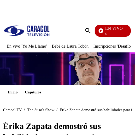
PUBLICIDAD
EN VIVO
Noticias Caracol
Enviar
búsqueda
En vivo 'Yo Me Llamo'
Bebé de Laura Tobón
Inscripciones 'Desafío'
Inicio
Capítulos
Caracol TV
/
The Suso's Show
/
Érika Zapata demostró sus habilidades para 
Érika Zapata demostró sus