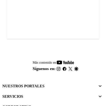
youtube-
Más contenido en
footer
instagram
facebook
twitter
google
Síguenos en:
NUESTROS PORTALES
SERVICIOS