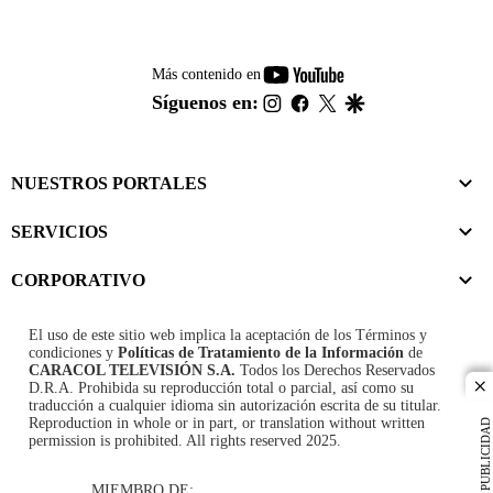
youtube-
Más contenido en
footer
instagram
facebook
twitter
google
Síguenos en:
NUESTROS PORTALES
SERVICIOS
CORPORATIVO
El uso de este sitio web implica la aceptación de los
Términos y
condiciones
y
Políticas de Tratamiento de la Información
de
CARACOL TELEVISIÓN S.A.
Todos los Derechos Reservados
D.R.A. Prohibida su reproducción total o parcial, así como su
cl
traducción a cualquier idioma sin autorización escrita de su titular.
Reproduction in whole or in part, or translation without written
PUBLICIDAD
permission is prohibited. All rights reserved 2025.
MIEMBRO DE: