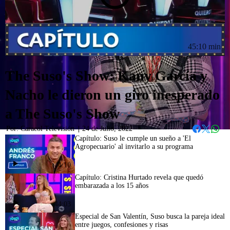
45:10 min
The Suso's Show: Kany García y
Nacho le dieron un giro inesperado
a The Suso's Show
Por:
Caracol Televisión
|
24 de Julio, 2022
Whats
Facebook
Twitter
Capítulo: Suso le cumple un sueño a 'El
Agropecuario' al invitarlo a su programa
44:10
Capítulo: Cristina Hurtado revela que quedó
embarazada a los 15 años
44:03
Especial de San Valentín, Suso busca la pareja ideal
entre juegos, confesiones y risas