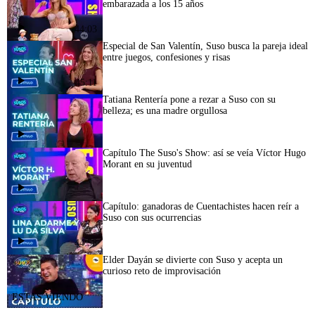
embarazada a los 15 años
44:03
Especial de San Valentín, Suso busca la pareja ideal
entre juegos, confesiones y risas
45:11
Tatiana Rentería pone a rezar a Suso con su
belleza; es una madre orgullosa
Capítulo The Suso's Show: así se veía Víctor Hugo
Morant en su juventud
Capítulo: ganadoras de Cuentachistes hacen reír a
Suso con sus ocurrencias
44:58
Elder Dayán se divierte con Suso y acepta un
curioso reto de improvisación