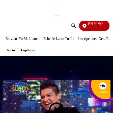
PUBLICIDAD
EN VIVO
Vecinos
Enviar
búsqueda
En vivo 'Yo Me Llamo'
Bebé de Laura Tobón
Inscripciones 'Desafío'
Inicio
Capítulos
Caracol TV
/
The Suso's Show
/
Capítulos
/
The Suso's Show: Elder Dayán se 