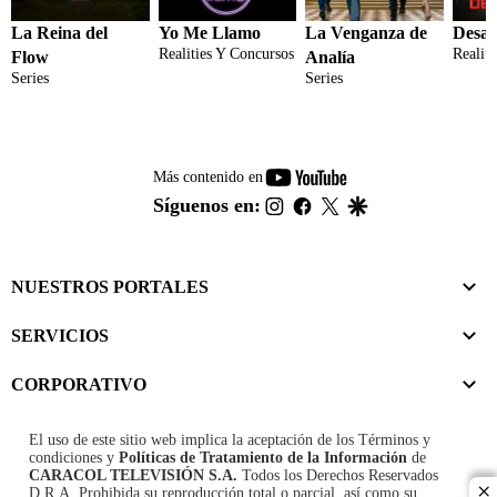
La Reina del
Yo Me Llamo
La Venganza de
Desaf
Realities Y Concursos
Realit
Flow
Analía
Series
Series
youtube-
Más contenido en
footer
instagram
facebook
twitter
google
Síguenos en:
NUESTROS PORTALES
SERVICIOS
CORPORATIVO
El uso de este sitio web implica la aceptación de los
Términos y
condiciones
y
Políticas de Tratamiento de la Información
de
CARACOL TELEVISIÓN S.A.
Todos los Derechos Reservados
D.R.A. Prohibida su reproducción total o parcial, así como su