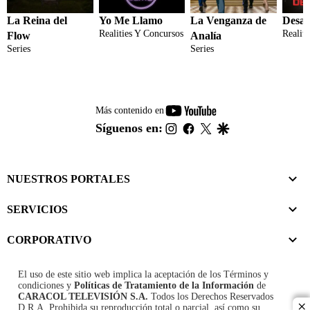
La Reina del
Yo Me Llamo
La Venganza de
Desaf
Realities Y Concursos
Realit
Flow
Analía
Series
Series
youtube-
Más contenido en
footer
instagram
facebook
twitter
google
Síguenos en:
NUESTROS PORTALES
SERVICIOS
CORPORATIVO
El uso de este sitio web implica la aceptación de los
Términos y
condiciones
y
Políticas de Tratamiento de la Información
de
CARACOL TELEVISIÓN S.A.
Todos los Derechos Reservados
D.R.A. Prohibida su reproducción total o parcial, así como su