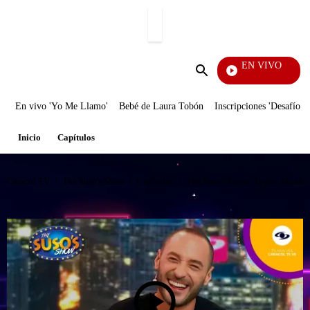
PUBLICIDAD
EN VIVO
Rafael Oro
Enviar
búsqueda
En vivo 'Yo Me Llamo'
Bebé de Laura Tobón
Inscripciones 'Desafío'
Inicio
Capítulos
Caracol TV
/
The Suso's Show
/
Capítulos
/
The Suso's Show: Andrés Montoya 