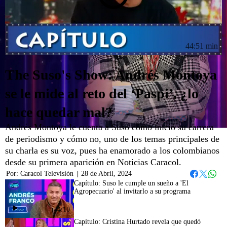
44:51 min
The Suso's Show: Andrés Montoya
se le mide al reto del ‘Paspi’, ¿lo
hace quedar mal?
Andrés Montoya le cuenta a Suso cómo inició su carrera
de periodismo y cómo no, uno de los temas principales de
su charla es su voz, pues ha enamorado a los colombianos
desde su primera aparición en Noticias Caracol.
Por:
Caracol Televisión
|
28 de Abril, 2024
Whats
Facebook
Twitter
Capítulo: Suso le cumple un sueño a 'El
Agropecuario' al invitarlo a su programa
44:10
Capítulo: Cristina Hurtado revela que quedó