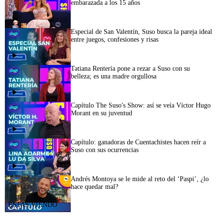
embarazada a los 15 años
44:03
Especial de San Valentín, Suso busca la pareja ideal
entre juegos, confesiones y risas
45:11
Tatiana Rentería pone a rezar a Suso con su
belleza; es una madre orgullosa
Capítulo The Suso's Show: así se veía Víctor Hugo
Morant en su juventud
Capítulo: ganadoras de Cuentachistes hacen reír a
Suso con sus ocurrencias
44:58
Andrés Montoya se le mide al reto del ‘Paspi’, ¿lo
hace quedar mal?