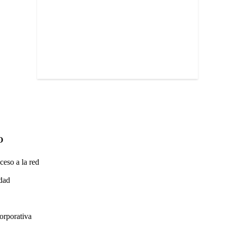
O
ceso a la red
idad
orporativa