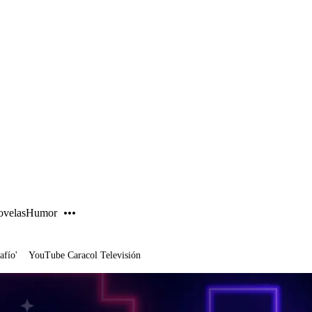
PUBLICIDAD
velas
Humor
afío'
YouTube Caracol Televisión