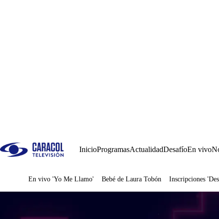
Inicio
Programas
Actualidad
Desafío
En vivo
No
En vivo 'Yo Me Llamo'
Bebé de Laura Tobón
Inscripciones 'Des
Juegos