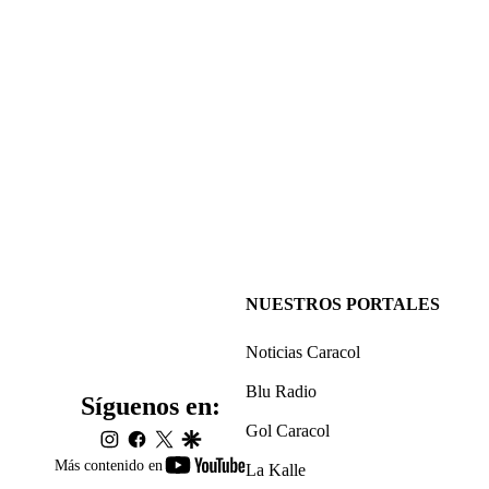
NUESTROS PORTALES
Noticias Caracol
Blu Radio
Síguenos en:
Gol Caracol
instagram
facebook
twitter
google
youtube-
Más contenido en
La Kalle
footer