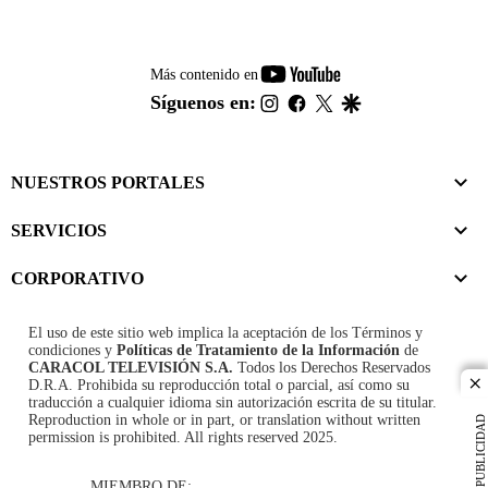
youtube-
Más contenido en
footer
instagram
facebook
twitter
google
Síguenos en:
NUESTROS PORTALES
SERVICIOS
CORPORATIVO
El uso de este sitio web implica la aceptación de los
Términos y
condiciones
y
Políticas de Tratamiento de la Información
de
CARACOL TELEVISIÓN S.A.
Todos los Derechos Reservados
D.R.A. Prohibida su reproducción total o parcial, así como su
cl
traducción a cualquier idioma sin autorización escrita de su titular.
Reproduction in whole or in part, or translation without written
PUBLICIDAD
permission is prohibited. All rights reserved 2025.
MIEMBRO DE: