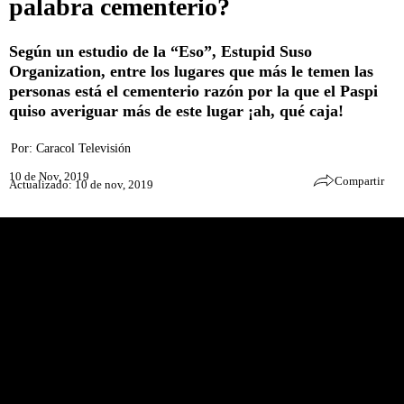
palabra cementerio?
Según un estudio de la “Eso”, Estupid Suso
Organization, entre los lugares que más le temen las
personas está el cementerio razón por la que el Paspi
quiso averiguar más de este lugar ¡ah, qué caja!
Por:
Caracol Televisión
10 de Nov, 2019
Compartir
Actualizado: 10 de nov, 2019