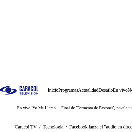
Inicio
Programas
Actualidad
Desafío
En vivo
No
En vivo 'Yo Me Llamo'
Final de 'Tormenta de Pasiones', novela tu
Juegos
Caracol TV
/
Tecnología
/
Facebook lanza el "audio en direc