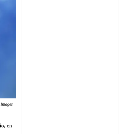
 Images
io,
en