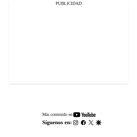
PUBLICIDAD
youtube-
Más contenido en
footer
instagram
facebook
twitter
google
Síguenos en: