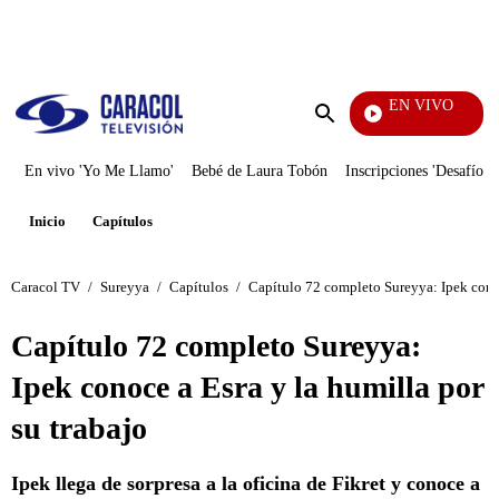
PUBLICIDAD
EN VIVO
Santa Misa
Enviar
búsqueda
En vivo 'Yo Me Llamo'
Bebé de Laura Tobón
Inscripciones 'Desafío'
Inicio
Capítulos
Caracol TV
/
Sureyya
/
Capítulos
/
Capítulo 72 completo Sureyya: Ipek conoc
Capítulo 72 completo Sureyya:
Ipek conoce a Esra y la humilla por
su trabajo
Ipek llega de sorpresa a la oficina de Fikret y conoce a