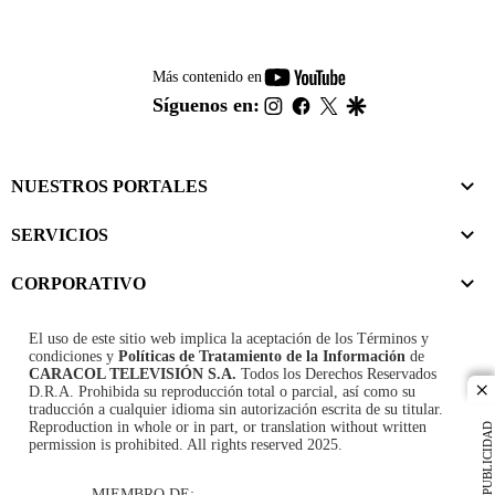
youtube-
Más contenido en
footer
instagram
facebook
twitter
google
Síguenos en:
NUESTROS PORTALES
SERVICIOS
CORPORATIVO
El uso de este sitio web implica la aceptación de los
Términos y
condiciones
y
Políticas de Tratamiento de la Información
de
CARACOL TELEVISIÓN S.A.
Todos los Derechos Reservados
D.R.A. Prohibida su reproducción total o parcial, así como su
cl
traducción a cualquier idioma sin autorización escrita de su titular.
Reproduction in whole or in part, or translation without written
PUBLICIDAD
permission is prohibited. All rights reserved 2025.
MIEMBRO DE: