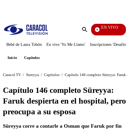
PUBLICIDAD
EN VIVO
Rafael Orozco
Enviar
búsqueda
Bebé de Laura Tobón
En vivo 'Yo Me Llamo'
Inscripciones 'Desafío'
Inicio
Capítulos
Caracol TV
/
Sureyya
/
Capítulos
/
Capítulo 146 completo Süreyya: Faruk des
Capítulo 146 completo Süreyya:
Faruk despierta en el hospital, pero
preocupa a su esposa
Süreyya corre a contarle a Osman que Faruk por fin