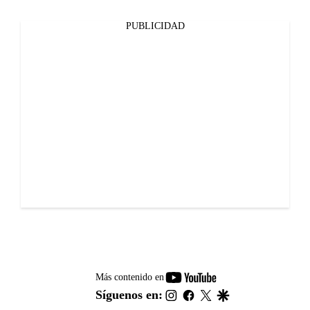
PUBLICIDAD
youtube-
Más contenido en
footer
instagram
facebook
twitter
google
Síguenos en: