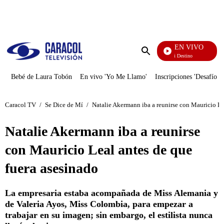
PUBLICIDAD
EN VIVO
El Juego De Mi Destino
Enviar
búsqueda
Bebé de Laura Tobón
En vivo 'Yo Me Llamo'
Inscripciones 'Desafío'
Caracol TV
/
Se Dice de Mí
/
Natalie Akermann iba a reunirse con Mauricio Le
Natalie Akermann iba a reunirse
con Mauricio Leal antes de que
fuera asesinado
La empresaria estaba acompañada de Miss Alemania y
de Valeria Ayos, Miss Colombia, para empezar a
trabajar en su imagen; sin embargo, el estilista nunca