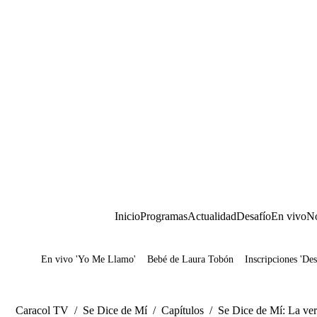
Inicio
Programas
Actualidad
Desafío
En vivo
No
En vivo 'Yo Me Llamo'
Bebé de Laura Tobón
Inscripciones 'Des
Juegos
Caracol TV
/
Se Dice de Mí
/
Capítulos
/
Se Dice de Mí: La verd