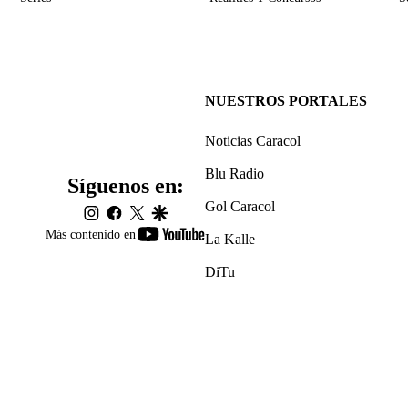
NUESTROS PORTALES
Noticias Caracol
Blu Radio
Síguenos en:
Gol Caracol
instagram
facebook
twitter
google
youtube-
Más contenido en
La Kalle
footer
DiTu