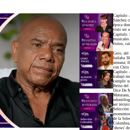
Capítulo:
Sánchez c
época don
42:48
visto ser a
Capítulo: 
musicales
éxitos, ca
41:45
Gero, del 
bailaba 36
semana; ll
con Chris
Capítulo: 
trabajó m
cumplir s
Reina del
Dice De 
Maturana,
odontólog
ser técnic
Selección
momentos
de la Sele
Colombia,
'shows' de