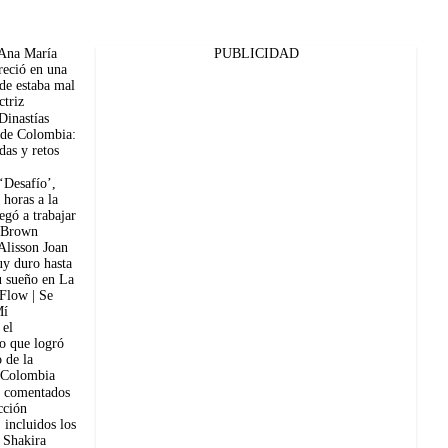
 Ana María
PUBLICIDAD
reció en una
de estaba mal
ctriz
Dinastías
 de Colombia:
ídas y retos
‘Desafío’,
 horas a la
egó a trabajar
 Brown
Alisson Joan
uy duro hasta
u sueño en La
 Flow | Se
Mí
 el
o que logró
o de la
 Colombia
 comentados
cción
 incluidos los
 Shakira