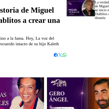
La verdade
de Miguel
storia de Miguel
su inicio 
Diablitos 
ablitos a crear una
dinastía
ino a la fama. Hoy, La voz del
recuerdo intacto de su hijo Kaleth
Whatsapp
Facebook
Twitter