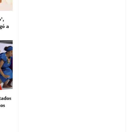
’,
gó a
tados
dos