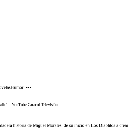
PUBLICIDAD
velas
Humor
afío'
YouTube Caracol Televisión
adera historia de Miguel Morales: de su inicio en Los Diablitos a crear