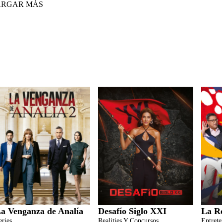
ARGAR MÁS
a Venganza de Analía
Desafío Siglo XXI
La R
eries
Realities Y Concursos
Entret