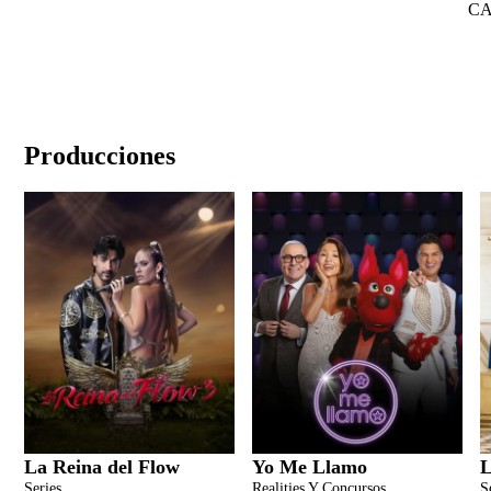
C
Producciones
La Reina del Flow
Yo Me Llamo
L
Series
Realities Y Concursos
S