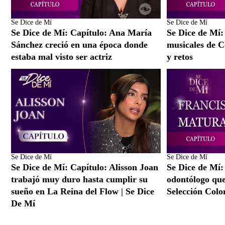
Se Dice de Mí
Se Dice de Mí
Se Dice de Mí: Capítulo: Ana María
Se Dice de Mí:
Sánchez creció en una época donde
musicales de C
estaba mal visto ser actriz
y retos
Se Dice de Mí
Se Dice de Mí
Se Dice de Mí: Capítulo: Alisson Joan
Se Dice de Mí:
trabajó muy duro hasta cumplir su
odontólogo que 
sueño en La Reina del Flow | Se Dice
Selección Col
De Mí