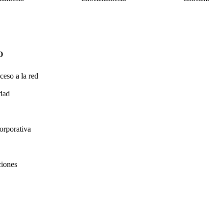
O
ceso a la red
idad
orporativa
ciones