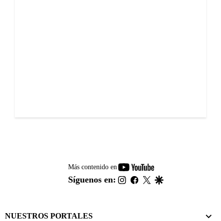
youtube-
Más contenido en
footer
instagram
facebook
twitter
google
Síguenos en:
NUESTROS PORTALES