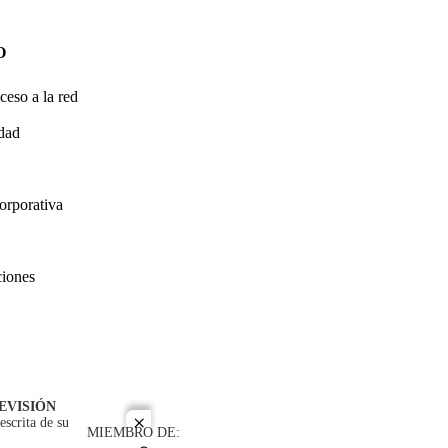
O
ceso a la red
idad
orporativa
ciones
EVISIÓN
escrita de su
close
MIEMBRO DE: