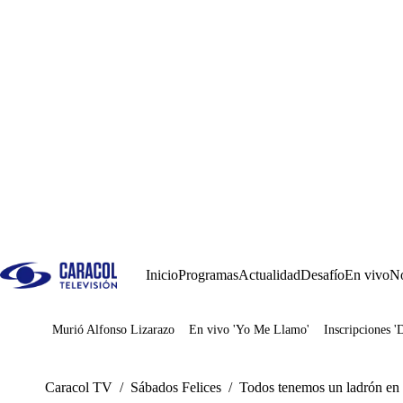
Inicio
Programas
Actualidad
Desafío
En vivo
No
Murió Alfonso Lizarazo
En vivo 'Yo Me Llamo'
Inscripciones '
Juegos
Caracol TV
/
Sábados Felices
/
Todos tenemos un ladrón en 