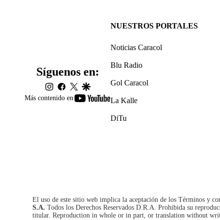
NUESTROS PORTALES
Noticias Caracol
Blu Radio
Síguenos en:
Gol Caracol
instagram
facebook
twitter
google
youtube-
Más contenido en
La Kalle
footer
DiTu
El uso de este sitio web implica la aceptación de los
Términos y co
S.A.
Todos los Derechos Reservados D.R.A. Prohibida su reproducció
titular. Reproduction in whole or in part, or translation without wri