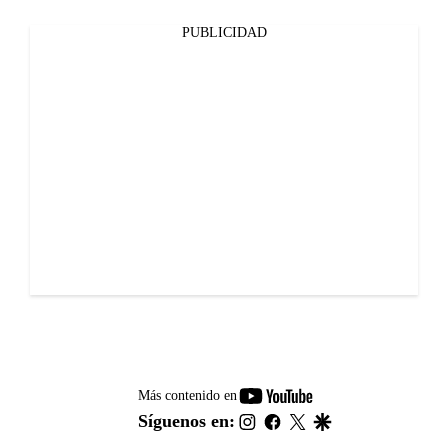
PUBLICIDAD
youtube-
Más contenido en
footer
instagram
facebook
twitter
google
Síguenos en: