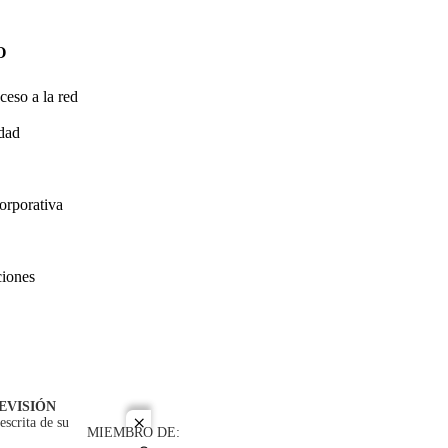
O
ceso a la red
idad
orporativa
ciones
EVISIÓN
escrita de su
close
MIEMBRO DE: