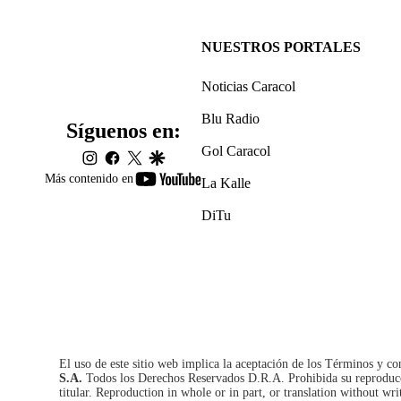
NUESTROS PORTALES
Noticias Caracol
Blu Radio
Síguenos en:
Gol Caracol
instagram
facebook
twitter
google
youtube-
Más contenido en
La Kalle
footer
DiTu
El uso de este sitio web implica la aceptación de los
Términos y co
S.A.
Todos los Derechos Reservados D.R.A. Prohibida su reproducció
titular. Reproduction in whole or in part, or translation without wri