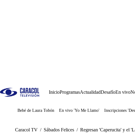
Inicio
Programas
Actualidad
Desafío
En vivo
No
Bebé de Laura Tobón
En vivo 'Yo Me Llamo'
Inscripciones 'Des
Juegos
Caracol TV
/
Sábados Felices
/
Regresan 'Caperucita' y el '