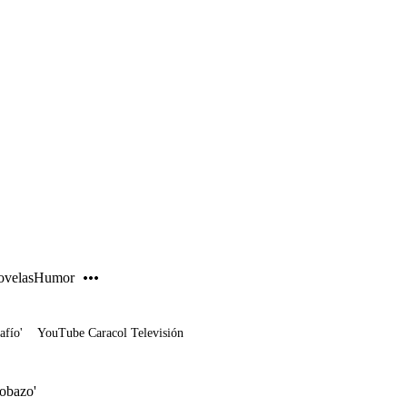
PUBLICIDAD
velas
Humor
afío'
YouTube Caracol Televisión
Lobazo'