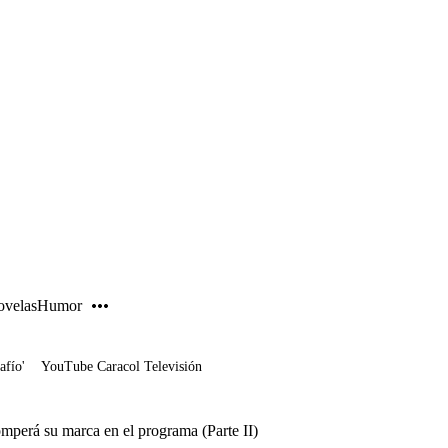
PUBLICIDAD
velas
Humor
afío'
YouTube Caracol Televisión
mperá su marca en el programa (Parte II)