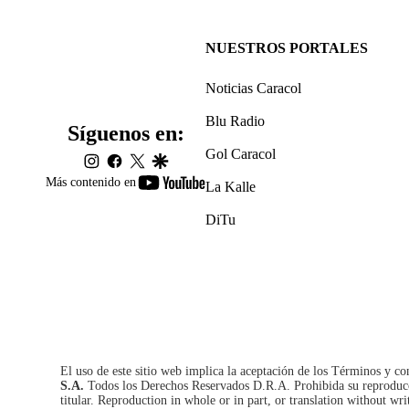
NUESTROS PORTALES
Noticias Caracol
Blu Radio
Síguenos en:
Gol Caracol
instagram
facebook
twitter
google
youtube-
Más contenido en
La Kalle
footer
DiTu
El uso de este sitio web implica la aceptación de los
Términos y co
S.A.
Todos los Derechos Reservados D.R.A. Prohibida su reproducció
titular. Reproduction in whole or in part, or translation without wri