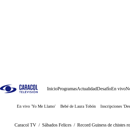
Inicio
Programas
Actualidad
Desafío
En vivo
No
En vivo 'Yo Me Llamo'
Bebé de Laura Tobón
Inscripciones 'Des
Juegos
Caracol TV
/
Sábados Felices
/
Record Guiness de chistes ro