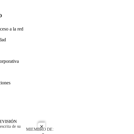
O
ceso a la red
idad
orporativa
ciones
EVISIÓN
escrita de su
close
MIEMBRO DE: