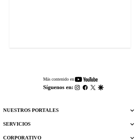
youtube-
Más contenido en
footer
instagram
facebook
twitter
google
Síguenos en:
NUESTROS PORTALES
SERVICIOS
CORPORATIVO