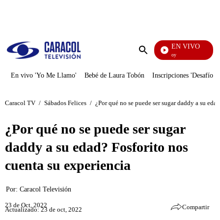
PUBLICIDAD
EN VIVO
La Finca De Hoy
Enviar
búsqueda
En vivo 'Yo Me Llamo'
Bebé de Laura Tobón
Inscripciones 'Desafío'
Caracol TV
/
Sábados Felices
/
¿Por qué no se puede ser sugar daddy a su edad
¿Por qué no se puede ser sugar
daddy a su edad? Fosforito nos
cuenta su experiencia
Por:
Caracol Televisión
23 de Oct, 2022
Compartir
Actualizado: 23 de oct, 2022