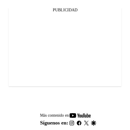
PUBLICIDAD
youtube-
Más contenido en
footer
instagram
facebook
twitter
google
Síguenos en: