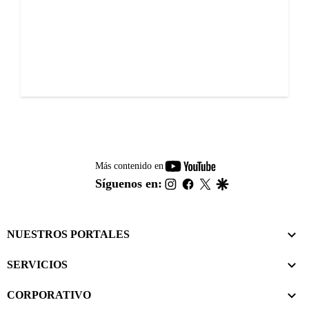
youtube-
Más contenido en
footer
instagram
facebook
twitter
google
Síguenos en:
NUESTROS PORTALES
SERVICIOS
CORPORATIVO