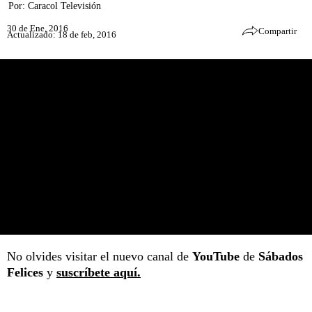
Por:
Caracol Televisión
30 de Ene, 2016
Compartir
Actualizado: 18 de feb, 2016
No olvides visitar el nuevo canal de
YouTube
de
Sábados
Felices
y
suscríbete aquí.