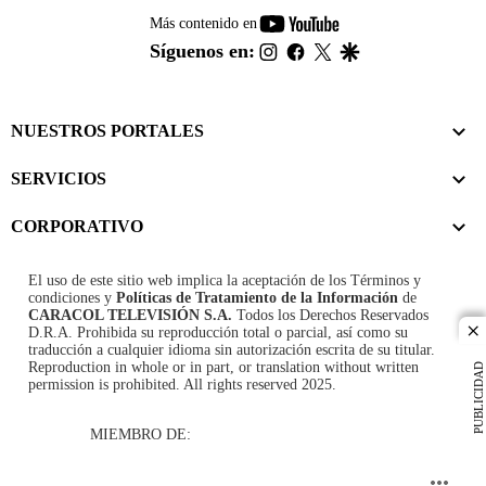
youtube-
Más contenido en
footer
instagram
facebook
twitter
google
Síguenos en:
NUESTROS PORTALES
SERVICIOS
CORPORATIVO
El uso de este sitio web implica la aceptación de los
Términos y
condiciones
y
Políticas de Tratamiento de la Información
de
CARACOL TELEVISIÓN S.A.
Todos los Derechos Reservados
D.R.A. Prohibida su reproducción total o parcial, así como su
cl
traducción a cualquier idioma sin autorización escrita de su titular.
Reproduction in whole or in part, or translation without written
PUBLICIDAD
permission is prohibited. All rights reserved 2025.
MIEMBRO DE: