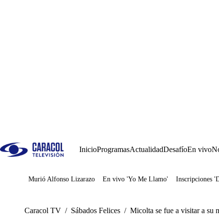
Inicio
Programas
Actualidad
Desafío
En vivo
No
Murió Alfonso Lizarazo
En vivo 'Yo Me Llamo'
Inscripciones '
Juegos
Caracol TV
/
Sábados Felices
/
Micolta se fue a visitar a su