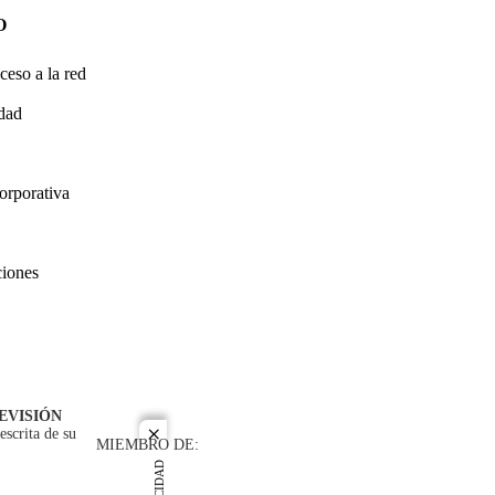
O
ceso a la red
idad
orporativa
ciones
EVISIÓN
escrita de su
close
MIEMBRO DE: