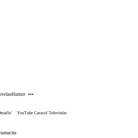
PUBLICIDAD
velas
Humor
Desafío'
YouTube Caracol Televisión
 mamacita