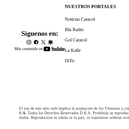
NUESTROS PORTALES
Noticias Caracol
Blu Radio
Síguenos en:
Gol Caracol
instagram
facebook
twitter
google
youtube-
Más contenido en
La Kalle
footer
DiTu
El uso de este sitio web implica la aceptación de los
Términos y co
S.A.
Todos los Derechos Reservados D.R.A. Prohibida su reproducció
titular. Reproduction in whole or in part, or translation without wri