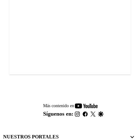
youtube-
Más contenido en
footer
instagram
facebook
twitter
google
Síguenos en:
NUESTROS PORTALES