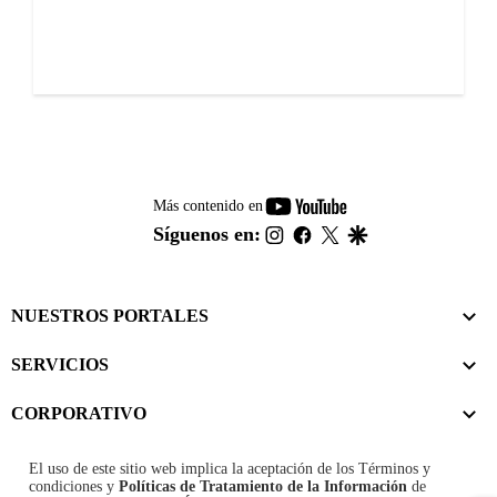
youtube-
Más contenido en
footer
instagram
facebook
twitter
google
Síguenos en:
NUESTROS PORTALES
SERVICIOS
CORPORATIVO
El uso de este sitio web implica la aceptación de los
Términos y
condiciones
y
Políticas de Tratamiento de la Información
de