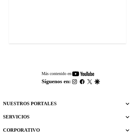
youtube-
Más contenido en
footer
instagram
facebook
twitter
google
Síguenos en:
NUESTROS PORTALES
SERVICIOS
CORPORATIVO