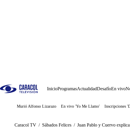
Inicio
Programas
Actualidad
Desafío
En vivo
No
Murió Alfonso Lizarazo
En vivo 'Yo Me Llamo'
Inscripciones '
Juegos
Caracol TV
/
Sábados Felices
/
Juan Pablo y Cuervo explica