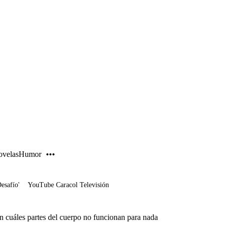
PUBLICIDAD
velas
Humor
Desafío'
YouTube Caracol Televisión
n cuáles partes del cuerpo no funcionan para nada