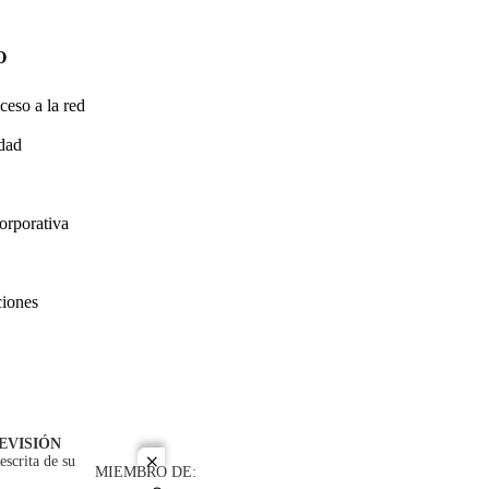
O
ceso a la red
idad
orporativa
ciones
EVISIÓN
escrita de su
close
MIEMBRO DE: