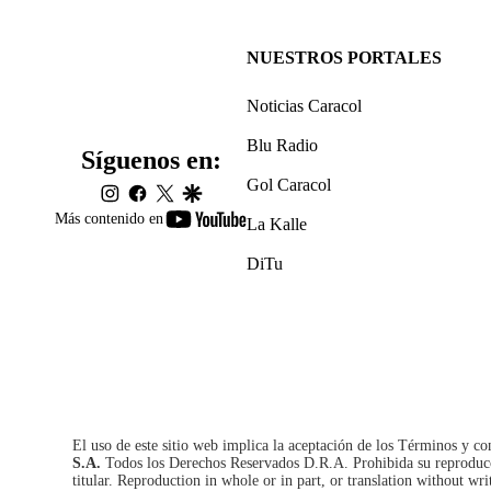
NUESTROS PORTALES
Noticias Caracol
Blu Radio
Síguenos en:
Gol Caracol
instagram
facebook
twitter
google
youtube-
Más contenido en
La Kalle
footer
DiTu
El uso de este sitio web implica la aceptación de los
Términos y co
S.A.
Todos los Derechos Reservados D.R.A. Prohibida su reproducció
titular. Reproduction in whole or in part, or translation without wri